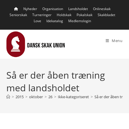
Skip
Nyheder
Organisation
Landsholdet
Onlineskak
to
Seniorskak
Turneringer
Holdskak
Pokalskak
Skakbladet
content
Love
Idekatalog
Medlemslogin
Menu
Så er der åben træning
med landsholdet
>
2015
>
oktober
>
26
>
Ikke-kategoriseret
>
Så er der åben træn