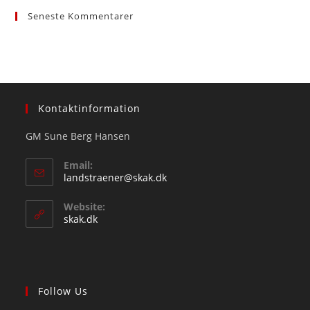
Seneste Kommentarer
Kontaktinformation
GM Sune Berg Hansen
Email:
Opens
landstraener@skak.dk
in
your
Website:
application
skak.dk
Follow Us