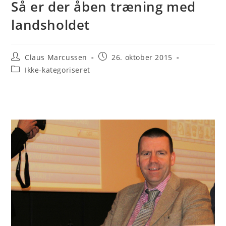
Så er der åben træning med
landsholdet
Post
Post
Claus Marcussen
26. oktober 2015
author:
published:
Post
Ikke-kategoriseret
category: