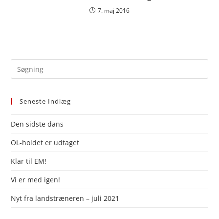
7. maj 2016
Pre
Es
to
Seneste Indlæg
clo
the
Den sidste dans
sea
pan
OL-holdet er udtaget
Klar til EM!
Vi er med igen!
Nyt fra landstræneren – juli 2021