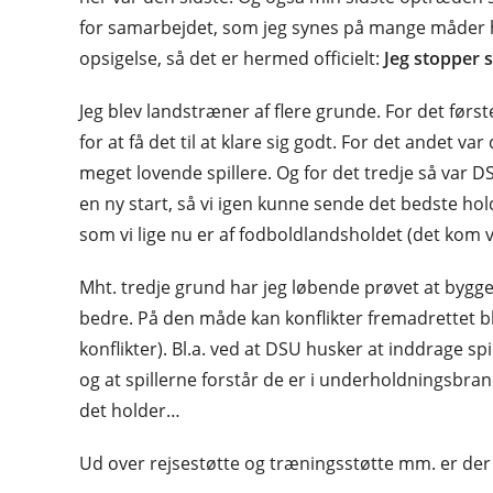
for samarbejdet, som jeg synes på mange måder h
opsigelse, så det er hermed officielt:
Jeg stopper 
Jeg blev landstræner af flere grunde. For det først
for at få det til at klare sig godt. For det andet v
meget lovende spillere. Og for det tredje så var DS
en ny start, så vi igen kunne sende det bedste hold
som vi lige nu er af fodboldlandsholdet (det kom vi 
Mht. tredje grund har jeg løbende prøvet at bygg
bedre. På den måde kan konflikter fremadrettet bli
konflikter). Bl.a. ved at DSU husker at inddrage spil
og at spillerne forstår de er i underholdningsbr
det holder…
Ud over rejsestøtte og træningsstøtte mm. er der o