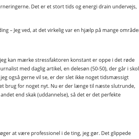
neringerne. Det er et stort tids og energi drain undervejs,
ding – Jeg ved, at det virkelig var en hjælp på mange område
 og jeg kan mærke stressfaktoren konstant er oppe i det røde
urnalist med daglig artikel, en delesøn (50-50), der går i sko
jeg også gerne vil se, er der slet ikke noget tidsmæssigt
t brug for noget nyt. Nu er der længe til næste slutrunde,
 andet end skak (uddannelse), så det er det perfekte
søger at være professionel i de ting, jeg gør. Det glippede