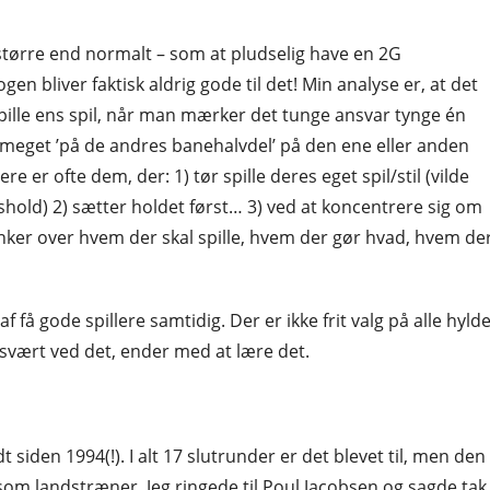
større end normalt – som at pludselig have en 2G
gen bliver faktisk aldrig gode til det! Min analyse er, at det
spille ens spil, når man mærker det tunge ansvar tynge én
r meget ’på de andres banehalvdel’ på den ene eller anden
e er ofte dem, der: 1) tør spille deres eget spil/stil (vilde
shold) 2) sætter holdet først… 3) ved at koncentrere sig om
nker over hvem der skal spille, hvem der gør hvad, hvem de
 få gode spillere samtidig. Der er ikke frit valg på alle hyld
 svært ved det, ender med at lære det.
 siden 1994(!). I alt 17 slutrunder er det blevet til, men den
om landstræner. Jeg ringede til Poul Jacobsen og sagde tak