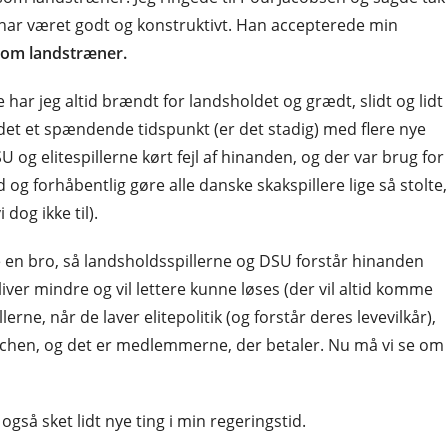
ar været godt og konstruktivt. Han accepterede min
som landstræner.
e har jeg altid brændt for landsholdet og grædt, slidt og lidt
ar det et spændende tidspunkt (er det stadig) med flere nye
U og elitespillerne kørt fejl af hinanden, og der var brug for
 og forhåbentlig gøre alle danske skakspillere lige så stolte,
dog ikke til).
e en bro, så landsholdsspillerne og DSU forstår hinanden
ver mindre og vil lettere kunne løses (der vil altid komme
lerne, når de laver elitepolitik (og forstår deres levevilkår),
anchen, og det er medlemmerne, der betaler. Nu må vi se om
gså sket lidt nye ting i min regeringstid.