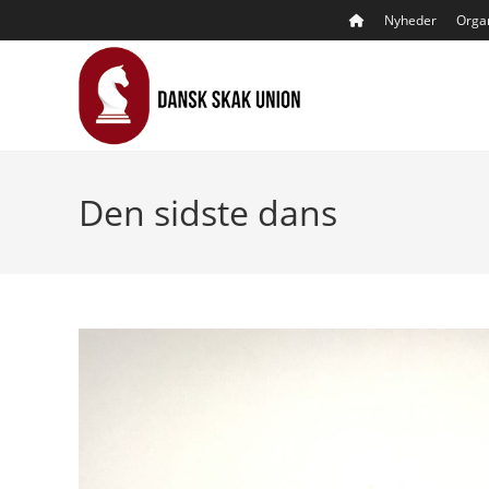
Skip
Nyheder
Organ
to
content
Den sidste dans