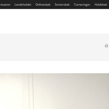
isation
Landsholdet
Onlineskak
Seniorskak
Turneringer
Holdskak