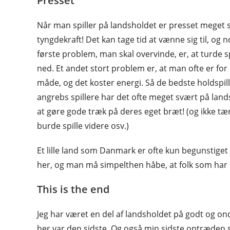
Presset
Når man spiller på landsholdet er presset meget 
tyngdekraft! Det kan tage tid at vænne sig til, og no
første problem, man skal overvinde, er, at turde 
ned. Et andet stort problem er, at man ofte er fo
måde, og det koster energi. Så de bedste holdspiller
angrebs spillere har det ofte meget svært på land
at gøre gode træk på deres eget bræt! (og ikke tæ
burde spille videre osv.)
Et lille land som Danmark er ofte kun begunstiget af
her, og man må simpelthen håbe, at folk som har
This is the end
Jeg har været en del af landsholdet på godt og ondt
her var den sidste. Og også min sidste optræden s