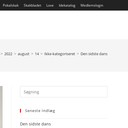
Pokalskak
Skakbladet
Love
Idekatalog
Medlemslogin
>
2022
>
august
>
14
>
Ikke-kategoriseret
>
Den sidste dans
Press
Escape
to
Seneste Indlæg
close
the
Den sidste dans
search