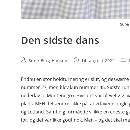
Sune 
Den sidste dans
Post
Post
Post
Sune Berg Hansen
14. august 2022
author:
published:
cate
Endnu en stor holdturnering er slut, og desværre
nummer 27, men blev kun nummer 45. Sidste runde 
nederlag til Montenegro. Hvis det var blevet 2-2, 
plads. MEN det ændrer ikke på, at vi lavede nogle 
og Letland. Samtidig formåede vi ikke en eneste ga
for, og det var ikke godt nok. Men – og det skal man 